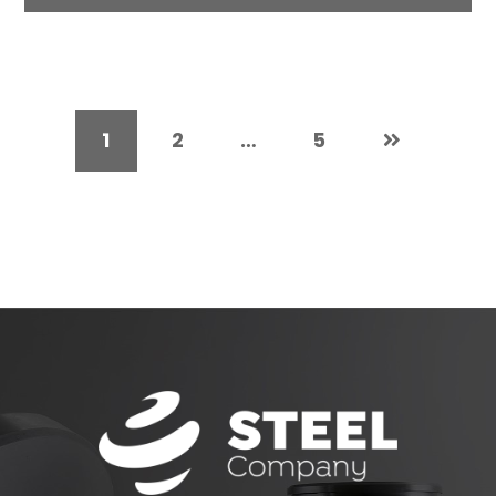
1
2
…
5